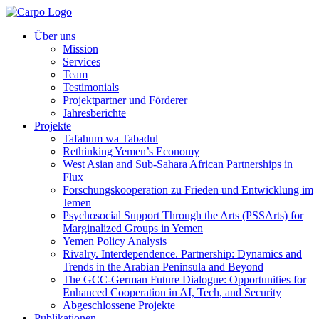
Über uns
Mission
Services
Team
Testimonials
Projektpartner und Förderer
Jahresberichte
Projekte
Tafahum wa Tabadul
Rethinking Yemen’s Economy
West Asian and Sub-Sahara African Partnerships in
Flux
Forschungskooperation zu Frieden und Entwicklung im
Jemen
Psychosocial Support Through the Arts (PSSArts) for
Marginalized Groups in Yemen
Yemen Policy Analysis
Rivalry. Interdependence. Partnership: Dynamics and
Trends in the Arabian Peninsula and Beyond
The GCC-German Future Dialogue: Opportunities for
Enhanced Cooperation in AI, Tech, and Security
Abgeschlossene Projekte
Publikationen