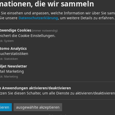
mationen, die wir sammeln
Die schwierige sozioökonomische Lage im Irak stellt
die lokale Gesellschaft vor besondere
 Sie einsehen und anpassen, welche Information wir über Sie sa
Herausforderungen. Um soziale Spaltungen
 Sie unsere
Datenschutzerklärung
, um weitere Details zu erfahren.
abzufedern sowie den sozioökonomischen und
allgemeinen Reformprozess zu unterstützen, bietet
twendige Cookies
(immer notwendig)
das durch die GIZ …
ichert die Cookie Einstellungen.
ck
:
System
Zum Projekt
tomo Analytics
ucherstatistiken
SEPT. 2018 – SEPT. 2021
ck
:
Statistiken
Tafahum
Im Rahmen dieses Projekts soll eine Roadmap für
ljet Newsletter
regionale Sicherheit in Westasien und der Arabischen
ail Marketing
Halbinsel entwickelt werden. Die für das Projekt
ck
:
Marketing
relevante Region umfasst die Staaten des
Golfkooperationsrats sowie Iran, Irak und den Jemen.
le Anwendungen aktivieren/deaktivieren
zen Sie diesen Schalter, um alle Dienste zu aktivieren/deaktivieren
Ziel …
Zum Projekt
tieren
ausgewählte akzeptieren
MÄRZ 2016 – DEZ. 2018