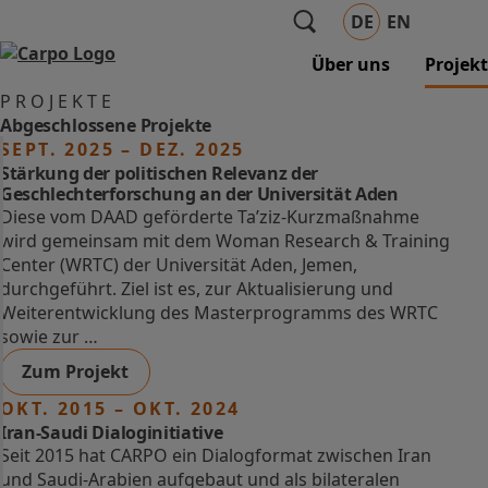
DE
EN
Über uns
Projek
PROJEKTE
Abgeschlossene Projekte
SEPT. 2025 – DEZ. 2025
Stärkung der politischen Relevanz der
Geschlechterforschung an der Universität Aden
Diese vom DAAD geförderte Ta’ziz-Kurzmaßnahme
wird gemeinsam mit dem Woman Research & Training
Center (WRTC) der Universität Aden, Jemen,
durchgeführt. Ziel ist es, zur Aktualisierung und
Weiterentwicklung des Masterprogramms des WRTC
sowie zur …
Zum Projekt
OKT. 2015 – OKT. 2024
Iran-Saudi Dialoginitiative
Seit 2015 hat CARPO ein Dialogformat zwischen Iran
und Saudi-Arabien aufgebaut und als bilateralen