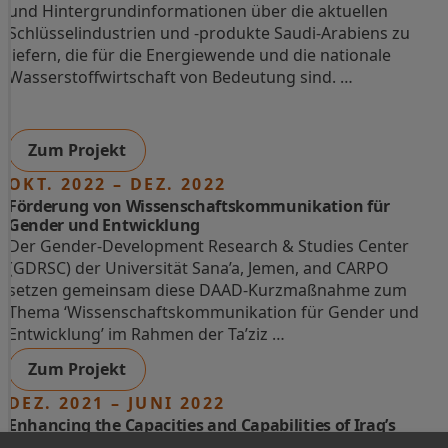
und Hintergrundinformationen über die aktuellen
Schlüsselindustrien und -produkte Saudi-Arabiens zu
liefern, die für die Energiewende und die nationale
Wasserstoffwirtschaft von Bedeutung sind. …
Zum Projekt
OKT. 2022 – DEZ. 2022
Förderung von Wissenschaftskommunikation für
Gender und Entwicklung
Der Gender-Development Research & Studies Center
(GDRSC) der Universität Sana’a, Jemen, and CARPO
setzen gemeinsam diese DAAD-Kurzmaßnahme zum
Thema ‘Wissenschaftskommunikation für Gender und
Entwicklung’ im Rahmen der Ta’ziz …
Zum Projekt
DEZ. 2021 – JUNI 2022
Enhancing the Capacities and Capabilities of Iraq’s
Institutional Landscape