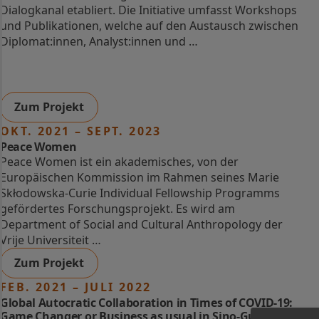
Dialogkanal etabliert. Die Initiative umfasst Workshops
und Publikationen, welche auf den Austausch zwischen
Diplomat:innen, Analyst:innen und …
Zum Projekt
OKT. 2021 – SEPT. 2023
Peace Women
Peace Women ist ein akademisches, von der
Europäischen Kommission im Rahmen seines Marie
Skłodowska-Curie Individual Fellowship Programms
gefördertes Forschungsprojekt. Es wird am
Department of Social and Cultural Anthropology der
Vrije Universiteit …
Zum Projekt
FEB. 2021 – JULI 2022
Global Autocratic Collaboration in Times of COVID-19:
Game Changer or Business as usual in Sino-Gulf