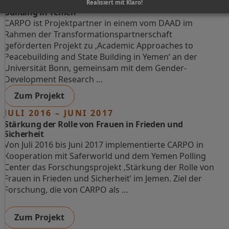
Academic Approaches to Peacebuilding and State
Realisiert mit Klaro!
Building in Yemen
CARPO ist Projektpartner in einem vom DAAD im
Rahmen der Transformationspartnerschaft
geförderten Projekt zu ‚Academic Approaches to
Peacebuilding and State Building in Yemen‘ an der
Universität Bonn, gemeinsam mit dem Gender-
Development Research …
Zum Projekt
JULI 2016 – JUNI 2017
Stärkung der Rolle von Frauen in Frieden und
Sicherheit
Von Juli 2016 bis Juni 2017 implementierte CARPO in
Kooperation mit Saferworld und dem Yemen Polling
Center das Forschungsprojekt ‚Stärkung der Rolle von
Frauen in Frieden und Sicherheit’ im Jemen. Ziel der
Forschung, die von CARPO als …
Zum Projekt