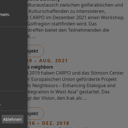
Um den Kulturaustausch zwischen golfarabischen und
deutschen Kulturschaffenden zu intensivieren,
mmeln.
organisiert CARPO im Dezember 2021 einen Workshop,
der in der Golfregion stattfinden wird. Das
Zusammentreffen bietet den Teilnehmenden die
Möglichkeit, …
Zum Projekt
JUNI 2019 – AUG. 2021
Iraq and its neighbors
Zum 1. Juni 2019 haben CARPO und das Stimson Center
das von der Europäischen Union geförderte Projekt
„Iraq and its Neighbours – Enhancing Dialogue and
Regional Integration in West Asia” gestartet. Das
Projekt folgt der Vision, den Irak als …
.
Zum Projekt
Ablehnen
MÄRZ 2016 – DEZ. 2018