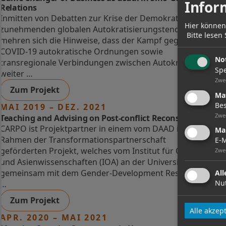
Infor
Relations
Inmitten von Debatten zur Krise der Demokratie und
Hier können
zunehmenden globalen Autokratisierungstendenzen
Bitte lesen
mehren sich die Hinweise, dass der Kampf gegen
COVID-19 autokratische Ordnungen sowie
No
transregionale Verbindungen zwischen Autokratien
Spe
weiter …
Zwe
Zum Projekt
Ma
Bes
MAI 2019 – DEZ. 2021
Zwe
Teaching and Advising on Post-conflict Reconstruction
CARPO ist Projektpartner in einem vom DAAD im
Mai
Rahmen der Transformationspartnerschaft
E-M
geförderten Projekt, welches vom Institut für Orient-
Zwe
und Asienwissenschaften (IOA) an der Universität Bonn
gemeinsam mit dem Gender-Development Research &
Al
Nut
…
Zum Projekt
Alle akzep
APR. 2020 – MAI 2021