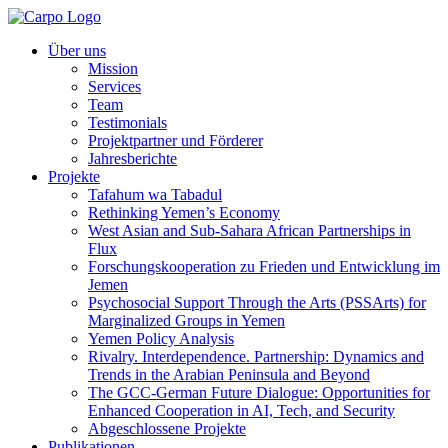
Über uns
Mission
Services
Team
Testimonials
Projektpartner und Förderer
Jahresberichte
Projekte
Tafahum wa Tabadul
Rethinking Yemen’s Economy
West Asian and Sub-Sahara African Partnerships in
Flux
Forschungskooperation zu Frieden und Entwicklung im
Jemen
Psychosocial Support Through the Arts (PSSArts) for
Marginalized Groups in Yemen
Yemen Policy Analysis
Rivalry. Interdependence. Partnership: Dynamics and
Trends in the Arabian Peninsula and Beyond
The GCC-German Future Dialogue: Opportunities for
Enhanced Cooperation in AI, Tech, and Security
Abgeschlossene Projekte
Publikationen