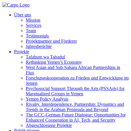
Über uns
Mission
Services
Team
Testimonials
Projektpartner und Förderer
Jahresberichte
Projekte
Tafahum wa Tabadul
Rethinking Yemen’s Economy
West Asian and Sub-Sahara African Partnerships in
Flux
Forschungskooperation zu Frieden und Entwicklung im
Jemen
Psychosocial Support Through the Arts (PSSArts) for
Marginalized Groups in Yemen
Yemen Policy Analysis
Rivalry. Interdependence. Partnership: Dynamics and
Trends in the Arabian Peninsula and Beyond
The GCC-German Future Dialogue: Opportunities for
Enhanced Cooperation in AI, Tech, and Security
Abgeschlossene Projekte
Publikationen