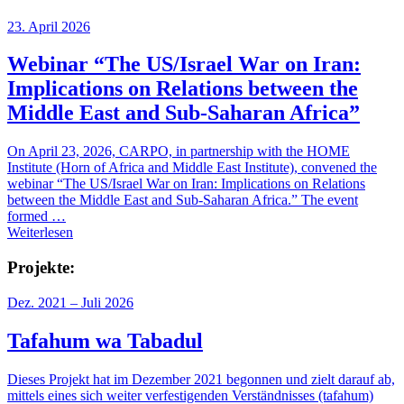
23. April 2026
Webinar “The US/Israel War on Iran:
Implications on Relations between the
Middle East and Sub-Saharan Africa”
On April 23, 2026, CARPO, in partnership with the HOME
Institute (Horn of Africa and Middle East Institute), convened the
webinar “The US/Israel War on Iran: Implications on Relations
between the Middle East and Sub-Saharan Africa.” The event
formed …
Weiterlesen
Projekte:
Dez. 2021 – Juli 2026
Tafahum wa Tabadul
Dieses Projekt hat im Dezember 2021 begonnen und zielt darauf ab,
mittels eines sich weiter verfestigenden Verständnisses (tafahum)