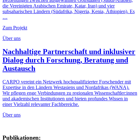
Beziehungen zwischen ausgewählten Golfstaaten (Saudi-Arabien,
die Vereinigten Arabischen Emirate, Katar, Iran) und vier
subsaharischen Ländern (Südafrika, Nigeria, Kenia, Äthiopien). Es
…
Zum Projekt
Über uns
Nachhaltige Partnerschaft und inklusiver
Dialog durch Forschung, Beratung und
Austausch
CARPO vereint ein Netzwerk hochqualifizierter Forschender mit
Expertise in den Ländern Westasiens und Nordafrikas (WANA).
Wir pflegen enge Verbindungen zu regionalen Wissenschaftler:innen
und akademischen Institutionen und bieten profundes Wissen in
einer Vielzahl relevanter Fachbereiche.
Über uns
Publikationen: