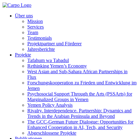
Über uns
Mission
Services
Team
Testimonials
Projektpartner und Förderer
Jahresberichte
Projekte
Tafahum wa Tabadul
Rethinking Yemen’s Economy
West Asian and Sub-Sahara African Partnerships in
Flux
Forschungskooperation zu Frieden und Entwicklung im
Jemen
Psychosocial Support Through the Arts (PSSArts) for
Marginalized Groups in Yemen
Yemen Policy Analysis
Rivalry. Interdependence. Partnership: Dynamics and
Trends in the Arabian Peninsula and Beyond
The GCC-German Future Dialogue: Opportunities for
Enhanced Cooperation in AI, Tech, and Security
Abgeschlossene Projekte
Publikationen