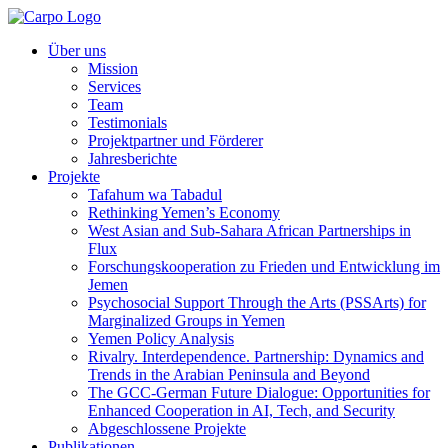
Über uns
Mission
Services
Team
Testimonials
Projektpartner und Förderer
Jahresberichte
Projekte
Tafahum wa Tabadul
Rethinking Yemen’s Economy
West Asian and Sub-Sahara African Partnerships in
Flux
Forschungskooperation zu Frieden und Entwicklung im
Jemen
Psychosocial Support Through the Arts (PSSArts) for
Marginalized Groups in Yemen
Yemen Policy Analysis
Rivalry. Interdependence. Partnership: Dynamics and
Trends in the Arabian Peninsula and Beyond
The GCC-German Future Dialogue: Opportunities for
Enhanced Cooperation in AI, Tech, and Security
Abgeschlossene Projekte
Publikationen