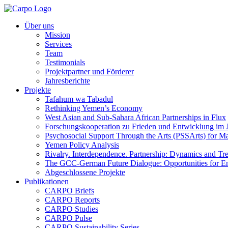
Über uns
Mission
Services
Team
Testimonials
Projektpartner und Förderer
Jahresberichte
Projekte
Tafahum wa Tabadul
Rethinking Yemen’s Economy
West Asian and Sub-Sahara African Partnerships in Flux
Forschungskooperation zu Frieden und Entwicklung im
Psychosocial Support Through the Arts (PSSArts) for M
Yemen Policy Analysis
Rivalry. Interdependence. Partnership: Dynamics and Tr
The GCC-German Future Dialogue: Opportunities for En
Abgeschlossene Projekte
Publikationen
CARPO Briefs
CARPO Reports
CARPO Studies
CARPO Pulse
CARPO Sustainability Series