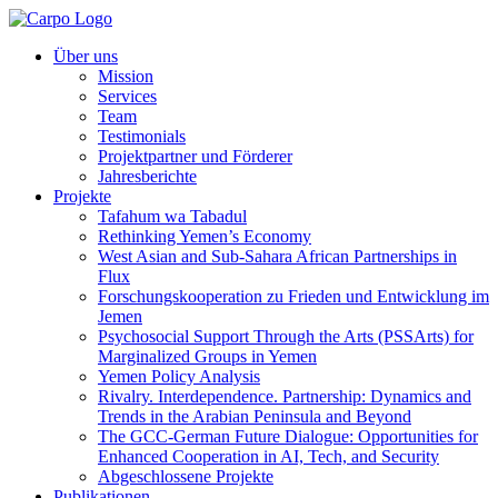
Über uns
Mission
Services
Team
Testimonials
Projektpartner und Förderer
Jahresberichte
Projekte
Tafahum wa Tabadul
Rethinking Yemen’s Economy
West Asian and Sub-Sahara African Partnerships in
Flux
Forschungskooperation zu Frieden und Entwicklung im
Jemen
Psychosocial Support Through the Arts (PSSArts) for
Marginalized Groups in Yemen
Yemen Policy Analysis
Rivalry. Interdependence. Partnership: Dynamics and
Trends in the Arabian Peninsula and Beyond
The GCC-German Future Dialogue: Opportunities for
Enhanced Cooperation in AI, Tech, and Security
Abgeschlossene Projekte
Publikationen