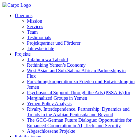
Über uns
Mission
Services
Team
Testimonials
Projektpartner und Förderer
Jahresberichte
Projekte
Tafahum wa Tabadul
Rethinking Yemen’s Economy
West Asian and Sub-Sahara African Partnerships in
Flux
Forschungskooperation zu Frieden und Entwicklung im
Jemen
Psychosocial Support Through the Arts (PSSArts) for
Marginalized Groups in Yemen
Yemen Policy Analysis
Rivalry. Interdependence. Partnership: Dynamics and
Trends in the Arabian Peninsula and Beyond
The GCC-German Future Dialogue: Opportunities for
Enhanced Cooperation in AI, Tech, and Security
Abgeschlossene Projekte
Publikationen