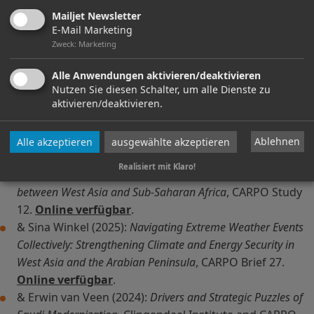
gesellschaftliche Entwicklungen; südasiatische Migration
Mailjet Newsletter
in die arabischen Golfstaaten; politisches und
E-Mail Marketing
wirtschaftliches Engagement der Golfstaaten in Afrika;
Zweck
:
Marketing
Entwicklungspolitik Saudi-Arabiens, Katars, Kuwaits und
der Vereinigten Arabischen Emirate (VAE)
Alle Anwendungen aktivieren/deaktivieren
Ausgewählte Publikationen
Nutzen Sie diesen Schalter, um alle Dienste zu
aktivieren/deaktivieren.
(2026):
From Bromance to Frenemyship? Regional
Implications of the Saudi-UAE Rivalry
, CARPO Pulse 06.
Online verfügbar
.
Ablehnen
Alle akzeptieren
ausgewählte akzeptieren
& Desirée Custers und Hubert Kinkoh (2025):
Agency in
Realisiert mit Klaro!
Flux. Networkability, Maneuverability, and Leveragability
between West Asia and Sub-Saharan Africa
, CARPO Study
12.
Online verfügbar
.
& Sina Winkel (2025):
Navigating Extreme Weather Events
Collectively: Strengthening Climate and Energy Security in
West Asia and the Arabian Peninsula
, CARPO Brief 27.
Online verfügbar
.
& Erwin van Veen (2024):
Drivers and Strategic Puzzles of