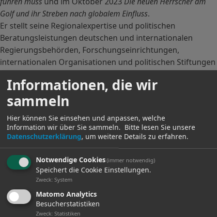
führen muss
und im Oktober 2023
Die neuen Herrscher am
Golf und ihr Streben nach globalem Einfluss
.
Er stellt seine Regionalexpertise und politischen
Beratungsleistungen deutschen und internationalen
Regierungsbehörden, Forschungseinrichtungen,
internationalen Organisationen und politischen Stiftungen
zur Verfügung und analysiert regelmäßig in
Informationen, die wir
deutschsprachigen und internationalen Medien sowie in
sammeln
Fachbeiträgen und Artikeln politische, gesellschaftliche
und wirtschaftliche Entwicklungen in den arabischen
Hier können Sie einsehen und anpassen, welche
Golfstaaten. Weiterhin engagiert er sich in Dialogformaten
Information wir über Sie sammeln.
Bitte lesen Sie unsere
mit Stakeholdern aus der Golfregion. Er bereist seit 2009
Datenschutzerklärung
, um weitere Details zu erfahren.
zu Forschungszwecken regelmäßig die arabischen
Golfstaaten.
Notwendige Cookies
(immer notwendig)
Speichert die Cookie Einstellungen.
Fokus & Themen
Zweck
:
System
EU-GCC-Beziehungen; golfarabische Sportpolitik;
gesellschaftliche Entwicklungen in den Staaten des
Matomo Analytics
Besucherstatistiken
Golfkooperationsrates; Saudi-Arabiens Außenpolitik und
Zweck
:
Statistiken